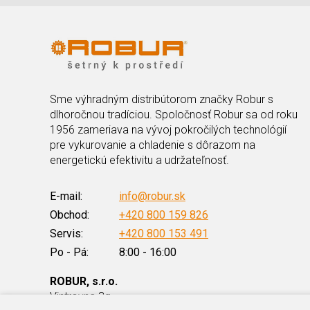
Sme výhradným distribútorom značky Robur s
dlhoročnou tradíciou. Spoločnosť Robur sa od roku
1956 zameriava na vývoj pokročilých technológií
pre vykurovanie a chladenie s dôrazom na
energetickú efektivitu a udržateľnosť.
E-mail:
info@robur.sk
Obchod:
+420 800 159 826
Servis:
+420 800 153 491
Po - Pá:
8:00 - 16:00
ROBUR, s.r.o.
Vintrovna 3g