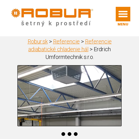
Robur.sk
>
Referencie
>
Referencie
adiabatické chladenie hál
>
Erdrich
Umformtechnik s.r.o.